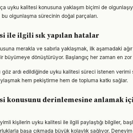
tıkça uyku kalitesi konusuna yaklaşım biçimi de olgunlaşıy
a bu olgunlaşma sürecinin doğal parçaları.
i ile ilgili sık yapılan hatalar
nusuna merakla ve sabırla yaklaşmak, ilk aşamadaki ağır 
ir büyümeye dönüştürüyor. Başlangıç her zaman en zor k
göz ardı edildiğinde uyku kalitesi süreci istenen verimi 
aylaşmak hem pekiştirme hem de topluma katkı sağlar.
esi konusunu derinlemesine anlamak iç
i kişilerin uyku kalitesi ile ilgili paylaştığı bilgiler, ba
luklarla başa çıkmada büyük kolaylık sağlıyor. Deneyim