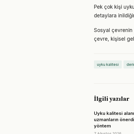
Pek çok kişi uyk
detaylara inild
Sosyal çevrenin u
çevre, kişisel gel
uyku kalitesi
deri
İlgili yazılar
Uyku kalitesi alan
uzmanların önerdi
yöntem
7 Ağustos 2026