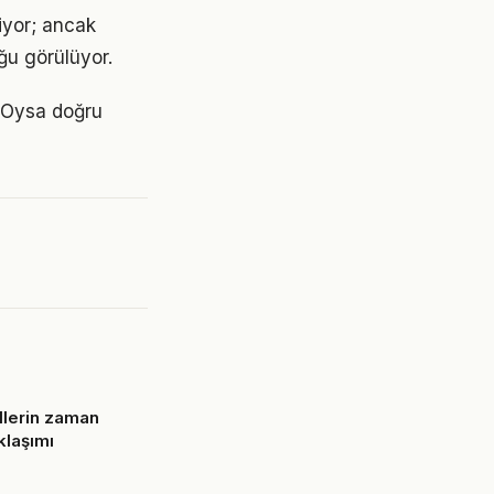
iyor; ancak
ğu görülüyor.
. Oysa doğru
lerin zaman
klaşımı
6