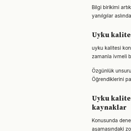
Bilgi birikimi ar
yanılgılar aslınd
Uyku kalites
uyku kalitesi ko
zamanla ivmeli b
Özgünlük unsuru 
Öğrendiklerini p
Uyku kalit
kaynaklar
Konusunda deneyiml
aşamasındaki zor