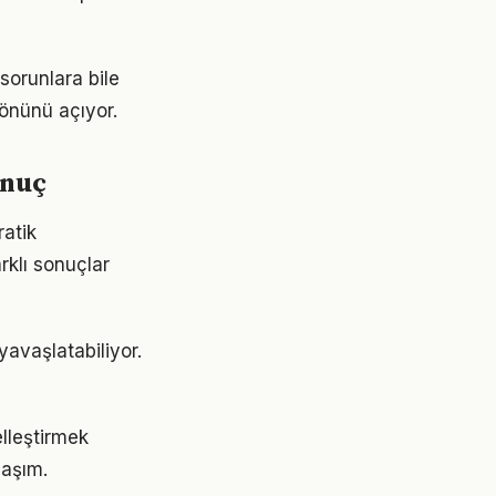
sorunlara bile
 önünü açıyor.
onuç
ratik
rklı sonuçlar
avaşlatabiliyor.
elleştirmek
laşım.