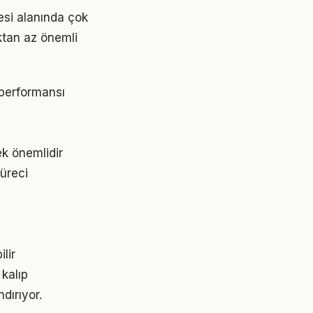
esi alanında çok
aktan az önemli
performansı
ek önemlidir
üreci
lir
 kalıp
dırıyor.