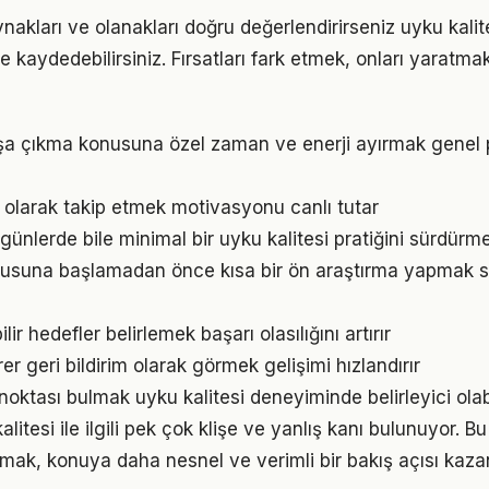
nakları ve olanakları doğru değerlendirirseniz uyku kalit
me kaydedebilirsiniz. Fırsatları fark etmek, onları yaratm
şa çıkma konusuna özel zaman ve enerji ayırmak genel 
l olarak takip etmek motivasyonu canlı tutar
ünlerde bile minimal bir uyku kalitesi pratiğini sürdürm
onusuna başlamadan önce kısa bir ön araştırma yapmak s
ir hedefler belirlemek başarı olasılığını artırır
irer geri bildirim olarak görmek gelişimi hızlandırır
 noktası bulmak uyku kalitesi deneyiminde belirleyici olabi
itesi ile ilgili pek çok klişe ve yanlış kanı bulunuyor. Bu
lmak, konuya daha nesnel ve verimli bir bakış açısı kazan