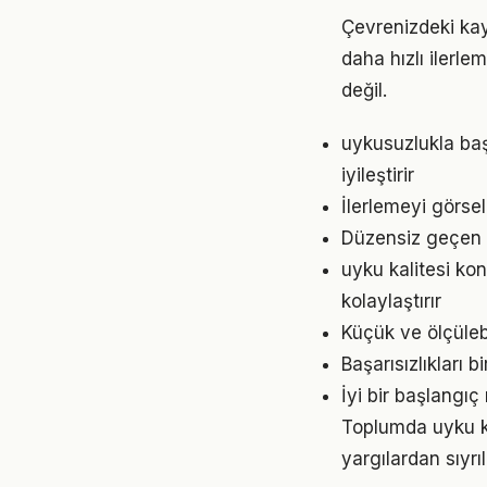
Çevrenizdeki kay
daha hızlı ilerle
değil.
uykusuzlukla ba
iyileştirir
İlerlemeyi görse
Düzensiz geçen g
uyku kalitesi k
kolaylaştırır
Küçük ve ölçülebil
Başarısızlıkları b
İyi bir başlangıç
Toplumda uyku kal
yargılardan sıyrı