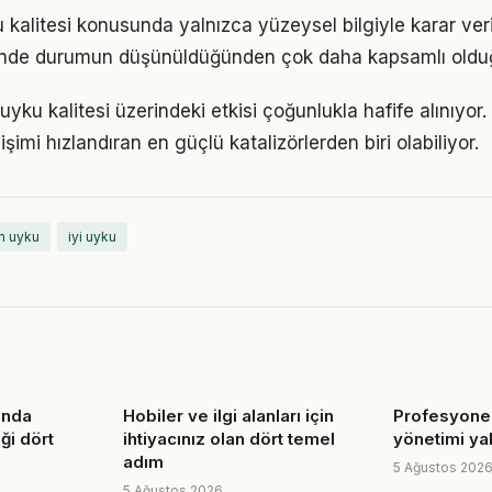
u kalitesi konusunda yalnızca yüzeysel bilgiyle karar ver
iğinde durumun düşünüldüğünden çok daha kapsamlı oldu
yku kalitesi üzerindeki etkisi çoğunlukla hafife alınıyor
işimi hızlandıran en güçlü katalizörlerden biri olabiliyor.
n uyku
iyi uyku
ında
Hobiler ve ilgi alanları için
Profesyonel
ği dört
ihtiyacınız olan dört temel
yönetimi ya
adım
5 Ağustos 202
5 Ağustos 2026