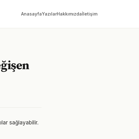
Anasayfa
Yazılar
Hakkımızda
İletişim
eğişen
lar sağlayabilir.