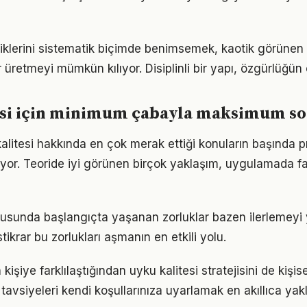
iklerini sistematik biçimde benimsemek, kaotik görünen 
 üretmeyi mümkün kılıyor. Disiplinli bir yapı, özgürlüğün
esi için minimum çabayla maksimum s
kalitesi hakkında en çok merak ettiği konuların başında p
yor. Teoride iyi görünen birçok yaklaşım, uygulamada fa
nusunda başlangıçta yaşanan zorluklar bazen ilerlemeyi y
tikrar bu zorlukları aşmanın en etkili yolu.
 kişiye farklılaştığından uyku kalitesi stratejisini de kişis
tavsiyeleri kendi koşullarınıza uyarlamak en akıllıca yak