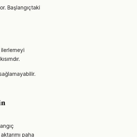
or. Başlangıçtaki
ilerlemeyi
ısımdır.
sağlamayabilir.
in
şlangıç
 aktarımı paha