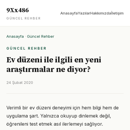
9Xx486
Anasayfa
Yazılar
Hakkımızda
İletişim
GÜNCEL REHBER
Anasayfa
·
Güncel Rehber
GÜNCEL REHBER
Ev düzeni ile ilgili en yeni
araştırmalar ne diyor?
24 Şubat 2020
Verimli bir ev düzeni deneyimi için hem bilgi hem de
uygulama şart. Yalnızca okuyup dinlemek değil,
öğrenileni test etmek asıl ilerlemeyi sağlıyor.