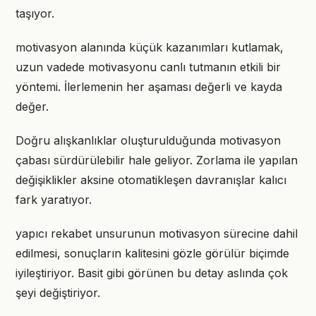
taşıyor.
motivasyon alanında küçük kazanımları kutlamak,
uzun vadede motivasyonu canlı tutmanın etkili bir
yöntemi. İlerlemenin her aşaması değerli ve kayda
değer.
Doğru alışkanlıklar oluşturulduğunda motivasyon
çabası sürdürülebilir hale geliyor. Zorlama ile yapılan
değişiklikler aksine otomatikleşen davranışlar kalıcı
fark yaratıyor.
yapıcı rekabet unsurunun motivasyon sürecine dahil
edilmesi, sonuçların kalitesini gözle görülür biçimde
iyileştiriyor. Basit gibi görünen bu detay aslında çok
şeyi değiştiriyor.