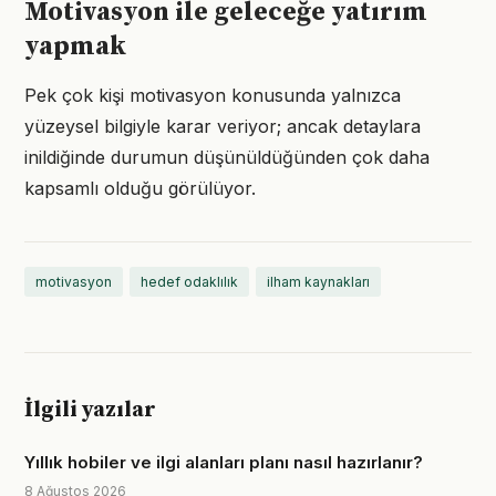
Motivasyon ile geleceğe yatırım
yapmak
Pek çok kişi motivasyon konusunda yalnızca
yüzeysel bilgiyle karar veriyor; ancak detaylara
inildiğinde durumun düşünüldüğünden çok daha
kapsamlı olduğu görülüyor.
motivasyon
hedef odaklılık
ilham kaynakları
İlgili yazılar
Yıllık hobiler ve ilgi alanları planı nasıl hazırlanır?
8 Ağustos 2026