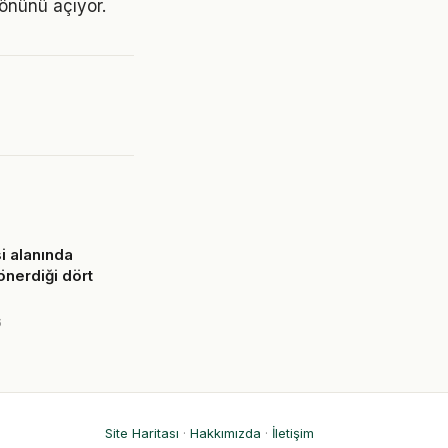
 önünü açıyor.
i alanında
önerdiği dört
6
Site Haritası
·
Hakkımızda
·
İletişim