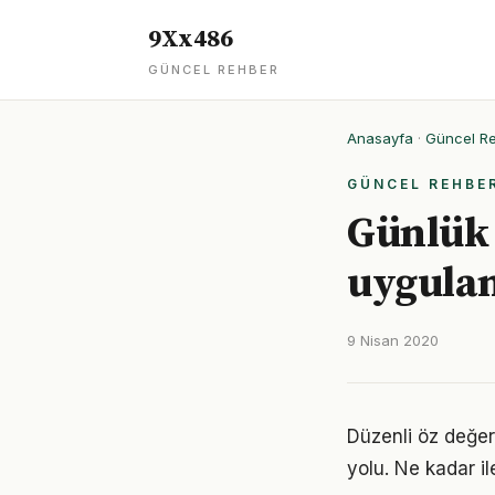
9Xx486
GÜNCEL REHBER
Anasayfa
·
Güncel R
GÜNCEL REHBE
Günlük 
uygulan
9 Nisan 2020
Düzenli öz değer
yolu. Ne kadar il