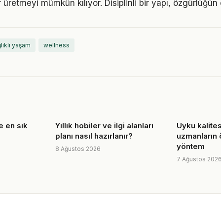
 üretmeyi mümkün kılıyor. Disiplinli bir yapı, özgürlüğün
lıklı yaşam
wellness
e en sık
Yıllık hobiler ve ilgi alanları
Uyku kalites
planı nasıl hazırlanır?
uzmanların 
yöntem
8 Ağustos 2026
7 Ağustos 202