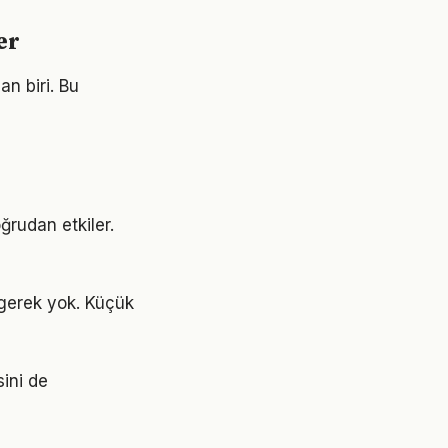
er
an biri. Bu
ğrudan etkiler.
gerek yok. Küçük
sini de