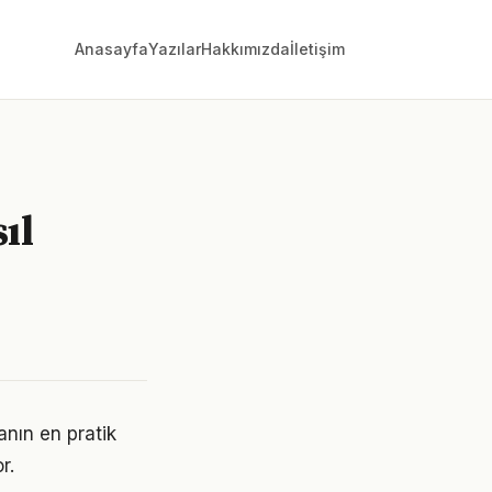
Anasayfa
Yazılar
Hakkımızda
İletişim
ıl
anın en pratik
r.