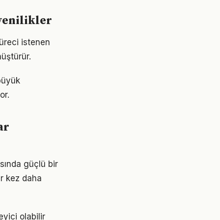
yenilikler
süreci istenen
nüştürür.
 büyük
or.
ar
asında güçlü bir
ir kez daha
yici olabilir