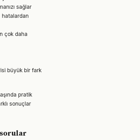
şmanızı sağlar
z hatalardan
an çok daha
isi büyük bir fark
başında pratik
rklı sonuçlar
 sorular