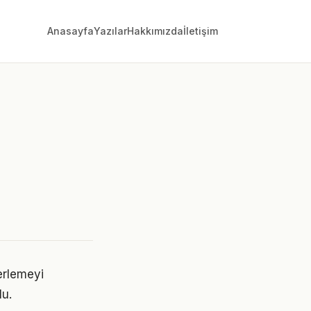
Anasayfa
Yazılar
Hakkımızda
İletişim
erlemeyi
lu.