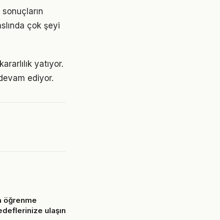
, sonuçların
aslında çok şeyi
rarlılık yatıyor.
devam ediyor.
a öğrenme
deflerinize ulaşın