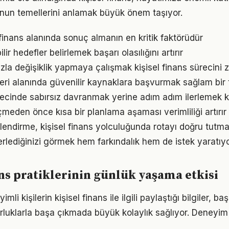
nun temellerini anlamak büyük önem taşıyor.
el finans alanında sonuç almanın en kritik faktörüdür
ir hedefler belirlemek başarı olasılığını artırır
la değişiklik yapmaya çalışmak kişisel finans sürecini zo
eri alanında güvenilir kaynaklara başvurmak sağlam bir 
ürecinde sabırsız davranmak yerine adım adım ilerlemek ka
den önce kısa bir planlama aşaması verimliliği artırır
lendirme, kişisel finans yolculuğunda rotayı doğru tutma
erlediğinizi görmek hem farkındalık hem de istek yaratıyo
ans pratiklerinin günlük yaşama etkisi
i kişilerin kişisel finans ile ilgili paylaştığı bilgiler, ba
luklarla başa çıkmada büyük kolaylık sağlıyor. Deneyim