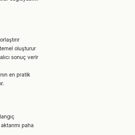
rlaştırır
temel oluşturur
lıcı sonuç verir
nın en pratik
r.
şlangıç
 aktarımı paha