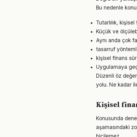
Bu nedenle konu
Tutarlılık, kişis
Küçük ve ölçülebil
Aynı anda çok faz
tasarruf yönteml
kişisel finans s
Uygulamaya geçme
Düzenli öz değer
yolu. Ne kadar il
Kişisel fin
Konusunda deneyiml
aşamasındaki zor
biçilemez.