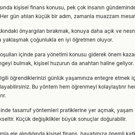
nda kişisel finans konusu, pek çok insanın gündeminde
i. Her gün atılan küçük bir adım, zamanla muazzam mesa
akkındaki önyargıları bırakmak, konuya daha açık ve nes
la yaklaşmak çoğunlukla en iyi öğretmen oluyor.
ulları içinde para yönetimi konusu giderek önem kazanı
geyi bulmak, kişisel huzurun da anahtarı haline geliyor.
e ilgili öğrendiklerinizi günlük yaşamınıza entegre etmek 
ayabilirsiniz. Bu yöntem hem öğrenmeyi kolaylaştırır h
ır.
çinde tasarruf yöntemleri pratiklerine yer açmak, yaşam k
kseltir. Küçük değişiklikler büyük sonuçlar doğurabilir.
mla ele alındığında kişisel finans, hayatımıza önemli katkı