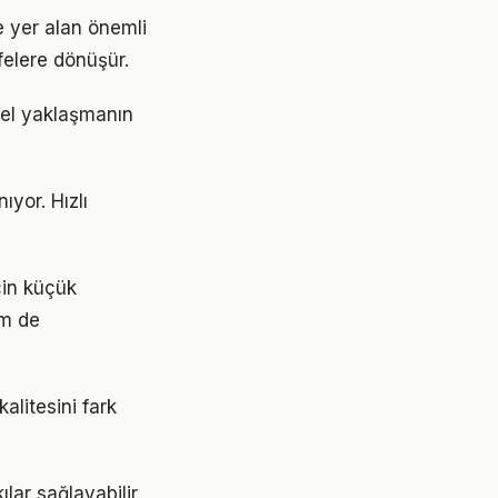
 yer alan önemli
felere dönüşür.
nel yaklaşmanın
yor. Hızlı
için küçük
em de
alitesini fark
lar sağlayabilir.