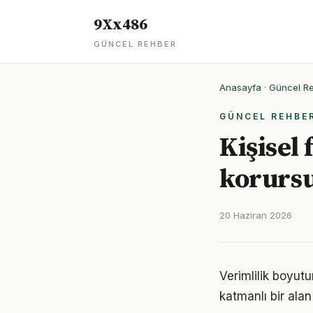
9Xx486
GÜNCEL REHBER
Anasayfa
·
Güncel R
GÜNCEL REHBE
Kişisel 
korurs
20 Haziran 2026
Verimlilik boyut
katmanlı bir alan 