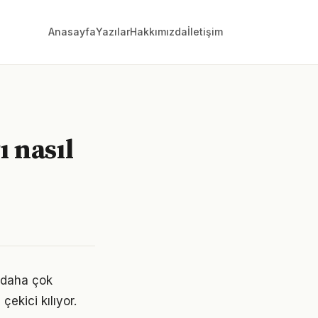
Anasayfa
Yazılar
Hakkımızda
İletişim
ı nasıl
k daha çok
çekici kılıyor.