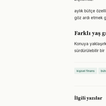
aylık bütçe özell
göz ardı etmek g
Farklı yaş g
Konuya yaklaşırke
sürdürülebilir bi
kişisel finans
büt
İlgili yazılar