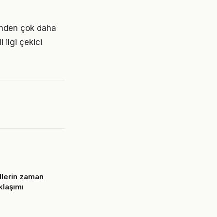
ünden çok daha
 ilgi çekici
lerin zaman
klaşımı
6