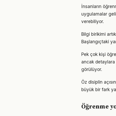
İnsanların öğren
uygulamalar geli
verebiliyor.
Bilgi birikimi a
Başlangıçtaki ya
Pek çok kişi öğr
ancak detaylara
görülüyor.
Öz disiplin açıs
büyük bir fark ya
Öğrenme yol