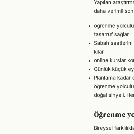
Yapılan araştırm
daha verimli sonu
öğrenme yolculu
tasarruf sağlar
Sabah saatlerini
kılar
online kurslar k
Günlük küçük eyl
Planlama kadar e
öğrenme yolculuğ
doğal sinyali. He
Öğrenme yol
Bireysel farklıl