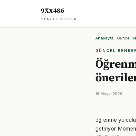
9Xx486
GÜNCEL REHBER
Anasayfa
·
Güncel R
GÜNCEL REHBE
Öğrenme
önerile
18 Mayıs 2026
öğrenme yolculuğ
getiriyor. Momen