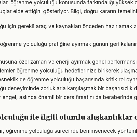
alar, öğrenme yolculuğu konusunda farkındalığı yüksek ol
çlar elde ettiğini gösteriyor. Bilgi, doğru kararın temelin
ğu için gerekli araç ve kaynakları önceden hazırlamak
 öğrenme yolculuğu pratiğine ayırmak günün geri kalanın
onusuna özel zaman ve enerji ayırmak genel performansı iy
emler öğrenme yolculuğu hedeflerinize birikerek ulaşma
sneklik de öğrenme yolculuğu başarısında kritik rol oyn
u deneyiminde zorluklarla karşılaşmak bir başarısızlık 
r engel, aslında önemli bir ders fırsatını da beraberinde ge
culuğu ile ilgili olumlu alışkanlıklar
ıklar, öğrenme yolculuğu sürecinde benimsenecek yöntem