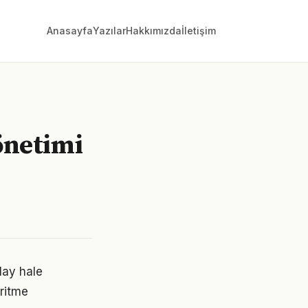
Anasayfa
Yazılar
Hakkımızda
İletişim
önetimi
lay hale
 ritme