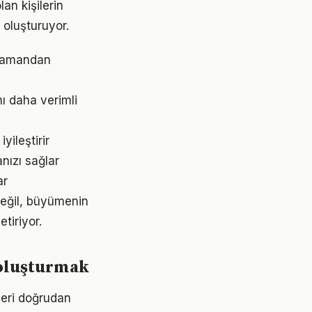
an kişilerin
i oluşturuyor.
 zamandan
ı daha verimli
ileştirir
nızı sağlar
ar
değil, büyümenin
tiriyor.
 oluşturmak
leri doğrudan