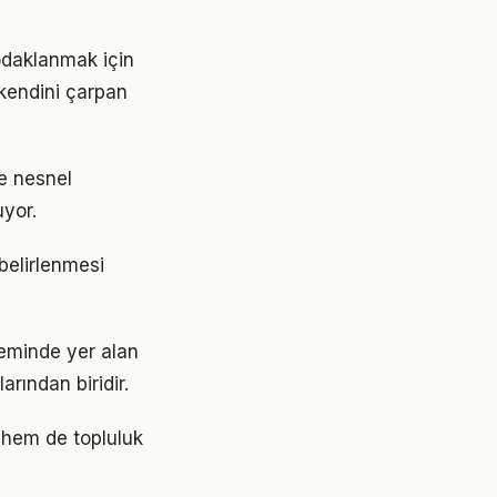
daklanmak için
 kendini çarpan
e nesnel
uyor.
 belirlenmesi
eminde yer alan
rından biridir.
 hem de topluluk