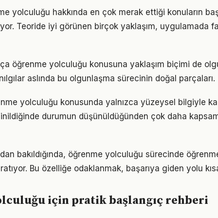
me yolculuğu hakkında en çok merak ettiği konuların baş
yor. Teoride iyi görünen birçok yaklaşım, uygulamada fa
rtıkça öğrenme yolculuğu konusuna yaklaşım biçimi de olg
nılgılar aslında bu olgunlaşma sürecinin doğal parçaları.
enme yolculuğu konusunda yalnızca yüzeysel bilgiyle kar
 inildiğinde durumun düşünüldüğünden çok daha kapsam
ından bakıldığında, öğrenme yolculuğu sürecinde öğrenm
ratıyor. Bu özelliğe odaklanmak, başarıya giden yolu kısal
culuğu için pratik başlangıç rehberi