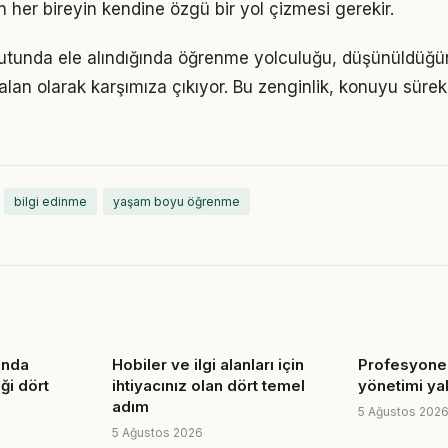
n her bireyin kendine özgü bir yol çizmesi gerekir.
oyutunda ele alındığında öğrenme yolculuğu, düşünüldüğ
alan olarak karşımıza çıkıyor. Bu zenginlik, konuyu sürekli
bilgi edinme
yaşam boyu öğrenme
ında
Hobiler ve ilgi alanları için
Profesyonel
ği dört
ihtiyacınız olan dört temel
yönetimi ya
adım
5 Ağustos 202
5 Ağustos 2026