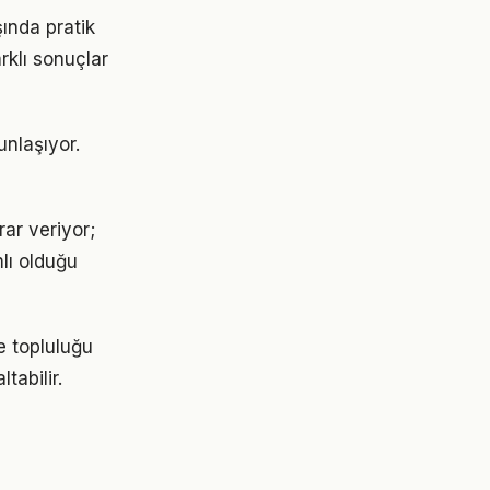
ında pratik
rklı sonuçlar
unlaşıyor.
ar veriyor;
lı olduğu
e topluluğu
tabilir.