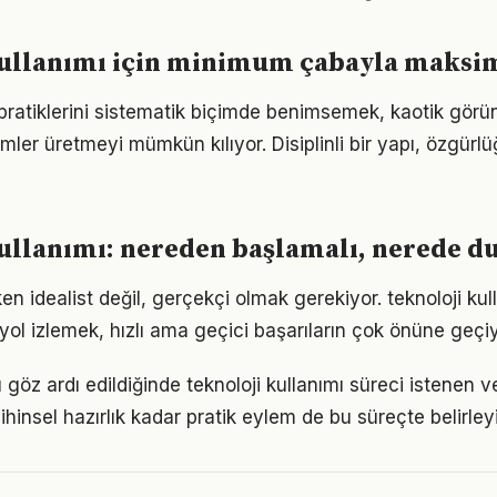
kullanımı için minimum çabayla maks
 pratiklerini sistematik biçimde benimsemek, kaotik görü
ümler üretmeyi mümkün kılıyor. Disiplinli bir yapı, özgür
ullanımı: nereden başlamalı, nerede d
n idealist değil, gerçekçi olmak gerekiyor. teknoloji kul
r yol izlemek, hızlı ama geçici başarıların çok önüne geçiy
göz ardı edildiğinde teknoloji kullanımı süreci istenen v
ihinsel hazırlık kadar pratik eylem de bu süreçte belirley