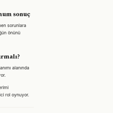
imum sonuç
nen sorunlara
lüğün önünü
urmalı?
lanımı alanında
or.
erimi
ici rol oynuyor.