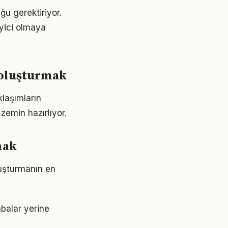
ğu gerektiriyor.
eyici olmaya
r oluşturmak
klaşımların
emin hazırlıyor.
mak
luşturmanın en
.
abalar yerine