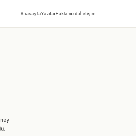
Anasayfa
Yazılar
Hakkımızda
İletişim
emeyi
lu.