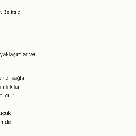
. Belirsiz
 yaklaşımlar ve
nızı sağlar
mli kılar
ci olur
küçük
em de