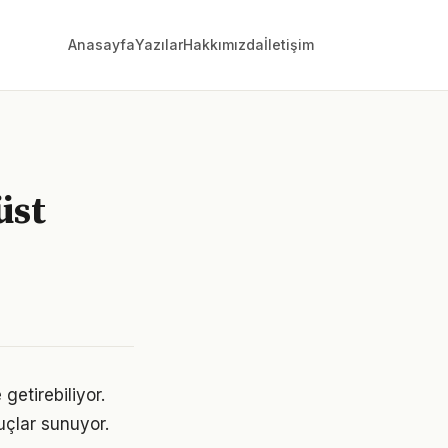
Anasayfa
Yazılar
Hakkımızda
İletişim
üst
getirebiliyor.
uçlar sunuyor.