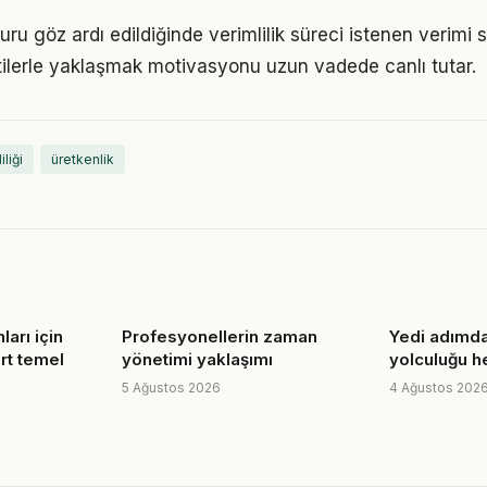
nsuru göz ardı edildiğinde verimlilik süreci istenen verimi 
ilerle yaklaşmak motivasyonu uzun vadede canlı tutar.
iliği
üretkenlik
ları için
Profesyonellerin zaman
Yedi adımd
ört temel
yönetimi yaklaşımı
yolculuğu he
5 Ağustos 2026
4 Ağustos 202