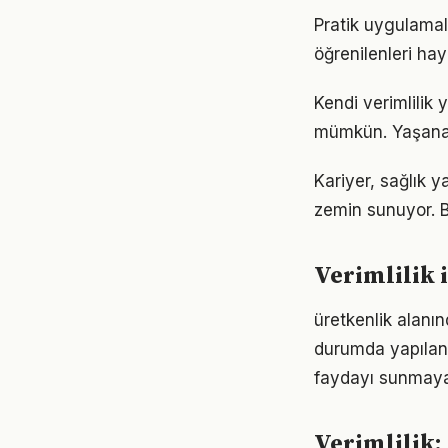
Pratik uygulamala
öğrenilenleri hay
Kendi verimlilik
mümkün. Yaşanan
Kariyer, sağlık y
zemin sunuyor. Bu
Verimlilik 
üretkenlik alanın
durumda yapılan
faydayı sunmayab
Verimlilik: