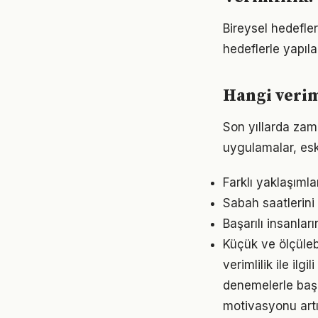
Bireysel hedefler 
hedeflerle yapıla
Hangi verim
Son yıllarda zam
uygulamalar, eski
Farklı yaklaşıml
Sabah saatlerini 
Başarılı insanları
Küçük ve ölçülebil
verimlilik ile il
denemelerle başl
motivasyonu artır