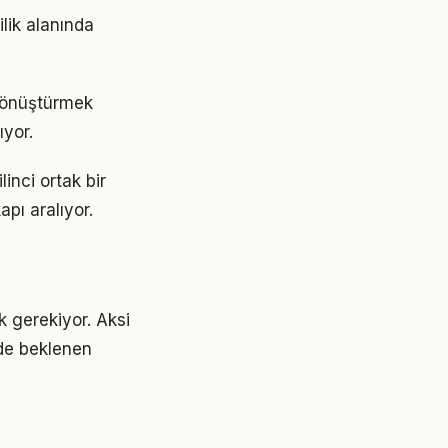
ilik alanında
 dönüştürmek
yor.
linci ortak bir
apı aralıyor.
k gerekiyor. Aksi
de beklenen