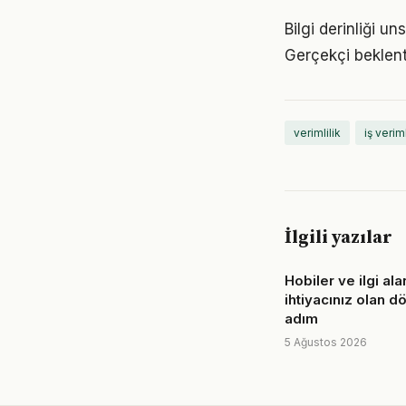
Bilgi derinliği u
Gerçekçi beklent
verimlilik
iş veriml
İlgili yazılar
Hobiler ve ilgi alan
ihtiyacınız olan d
adım
5 Ağustos 2026