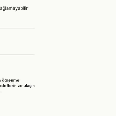
sağlamayabilir.
a öğrenme
deflerinize ulaşın
6